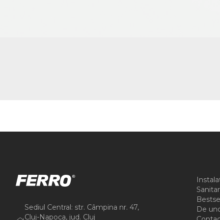
Instala
Sanitar
Bestse
Sediul Central: str. Câmpina nr. 47,
De un
Cluj-Napoca, jud. Cluj
Contac