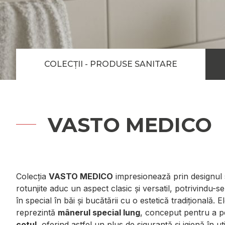
COLECȚII - PRODUSE SANITARE
VASTO MEDICO
Colecția
VASTO MEDICO
impresionează prin designul 
rotunjite aduc un aspect clasic și versatil, potrivindu-se 
în special în băi și bucătării cu o estetică tradițională. E
reprezintă
mânerul special lung
, conceput pentru a p
cotul
, oferind astfel un plus de siguranță și igienă în uti