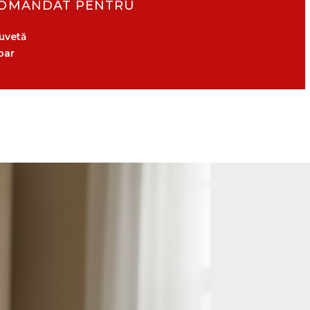
OMANDAT PENTRU
uvetă
oar