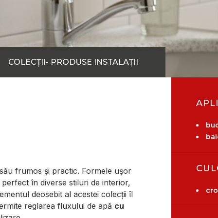
COLECȚII- PRODUSE INSTALAȚII
APL
buc
bai
CUL
său frumos și practic. Formele ușor
perfect în diverse stiluri de interior,
cr
lementul deosebit al acestei colecții îl
ermite reglarea fluxului de apă
cu
lizare.