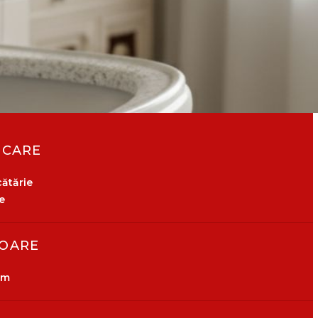
ICARE
ătărie
e
OARE
om