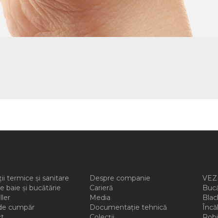
ții termice și sanitare
Despre companie
VEZI
e baie și bucătărie
Carieră
Buc
ller
Media
Bla
de cumpăr
Documentație tehnică
Înc
t
Colecții
Rob