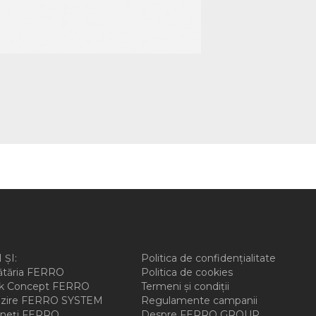
 ȘI:
Politica de confidențialitate
ătăria FERRO
Politica de cookies
ck Concept FERRO
Termeni și condiții
ălzire FERRO SYSTEM
Regulamente campanii
ineți FERRO
Despre FERRO GROUP