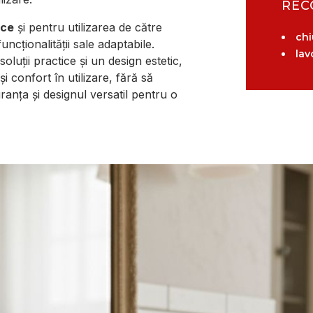
REC
ice
și pentru utilizarea de către
chi
funcționalității sale adaptabile.
lav
oluții practice și un design estetic,
i confort în utilizare, fără să
ranța și designul versatil pentru o