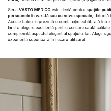
Seria
VASTO MEDICO
este ideală pentru
spațiile publ
persoanele în vârstă sau cu nevoi speciale
, datorită 
Aceste baterii reprezintă o combinație echilibrată între s
fiind o alegere excelentă pentru cei care caută calitate ș
compromită aspectul elegant al spațiului lor. Alege sigu
experiență superioară în fiecare utilizare!
Galerie