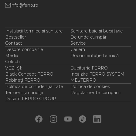
info@ferro.ro
Instalații termice și sanitare
Sanitare baie și bucătărie
Bestseller
De unde cumpăr
Contact
Service
Despre companie
Carieră
Media
Documentație tehnică
Colecții
VEZI ȘI:
Bucătăria FERRO
Black Concept FERRO
Încălzire FERRO SYSTEM
Robineți FERRO
MEȘTERRO
Politica de confidențialitate
Politica de cookies
Termeni și condiții
Regulamente campanii
Despre FERRO GROUP