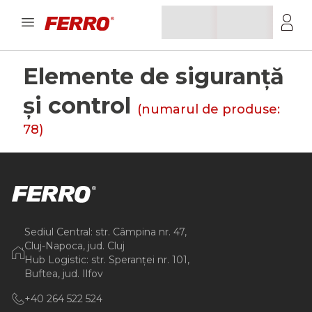
Elemente de siguranță
și control
(numarul de produse:
78
)
Sediul Central: str. Câmpina nr. 47,
Cluj-Napoca, jud. Cluj
Hub Logistic: str. Speranței nr. 101,
Buftea, jud. Ilfov
+40 264 522 524