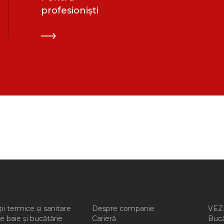
profesioniști
ții termice și sanitare
Despre companie
VEZI
e baie și bucătărie
Carieră
Buc