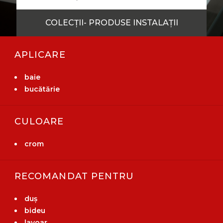
COLECȚII- PRODUSE INSTALAȚII
APLICARE
baie
bucătărie
CULOARE
crom
RECOMANDAT PENTRU
duș
bideu
lavoar