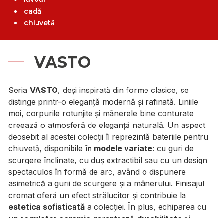
cadă
chiuvetă
VASTO
Seria
VASTO
, deși inspirată din forme clasice, se
distinge printr-o eleganță modernă și rafinată. Liniile
moi, corpurile rotunjite și mânerele bine conturate
creează o atmosferă de eleganță naturală. Un aspect
deosebit al acestei colecții îl reprezintă bateriile pentru
chiuvetă, disponibile
în modele variate
: cu guri de
scurgere înclinate, cu duș extractibil sau cu un design
spectaculos în formă de arc, având o dispunere
asimetrică a gurii de scurgere și a mânerului. Finisajul
cromat oferă un efect strălucitor și contribuie la
estetica sofisticată
a colecției. În plus, echiparea cu