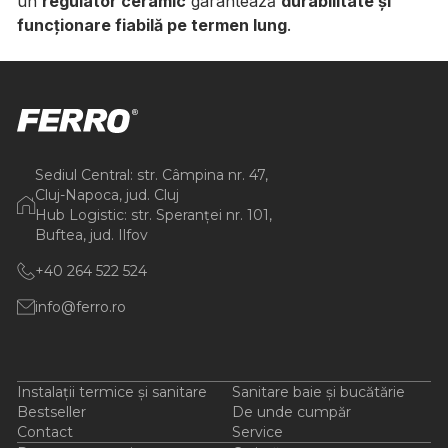
un
regulator ceramic
garantează
durabilitate și
funcționare fiabilă pe termen lung
.
Sediul Central: str. Câmpina nr. 47,
Cluj-Napoca, jud. Cluj
Hub Logistic: str. Speranței nr. 101,
Buftea, jud. Ilfov
+40 264 522 524
info@ferro.ro
Instalații termice și sanitare
Sanitare baie și bucătărie
Bestseller
De unde cumpăr
Contact
Service