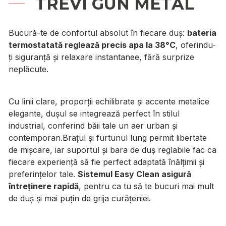
TREVI GUN METAL
Bucură-te de confortul absolut în fiecare duș:
bateria
termostatată reglează precis apa la 38°C
, oferindu-
ți siguranță și relaxare instantanee, fără surprize
neplăcute.
Cu linii clare, proporții echilibrate și accente metalice
elegante, dușul se integrează perfect în stilul
industrial, conferind băii tale un aer urban și
contemporan.Brațul și furtunul lung permit libertate
de mișcare, iar suportul și bara de duș reglabile fac ca
fiecare experiență să fie perfect adaptată înălțimii și
preferințelor tale.
Sistemul Easy Clean asigură
întreținere rapidă
, pentru ca tu să te bucuri mai mult
de duș și mai puțin de grija curățeniei.