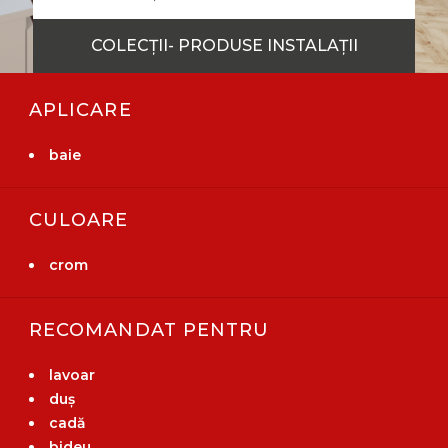
COLECȚII- PRODUSE INSTALAȚII
APLICARE
baie
CULOARE
crom
RECOMANDAT PENTRU
lavoar
duș
cadă
bideu