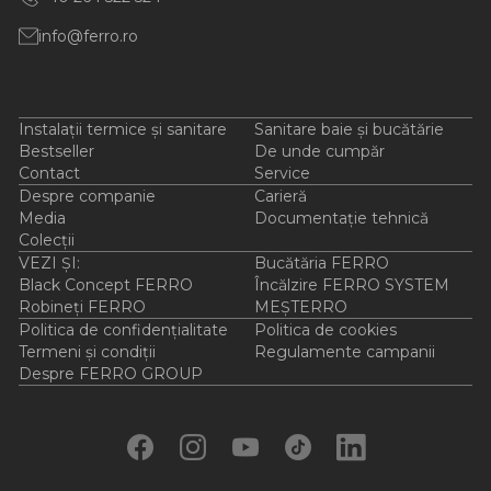
info@ferro.ro
Instalații termice și sanitare
Sanitare baie și bucătărie
Bestseller
De unde cumpăr
Contact
Service
Despre companie
Carieră
Media
Documentație tehnică
Colecții
VEZI ȘI:
Bucătăria FERRO
Black Concept FERRO
Încălzire FERRO SYSTEM
Robineți FERRO
MEȘTERRO
Politica de confidențialitate
Politica de cookies
Termeni și condiții
Regulamente campanii
Despre FERRO GROUP