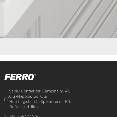
Sediul Central: str. Câmpina nr. 47,
Cluj-Napoca, jud. Cluj
Hub Logistic: str. Speranței nr. 101,
Buftea, jud. Ilfov
+40 264 522 524