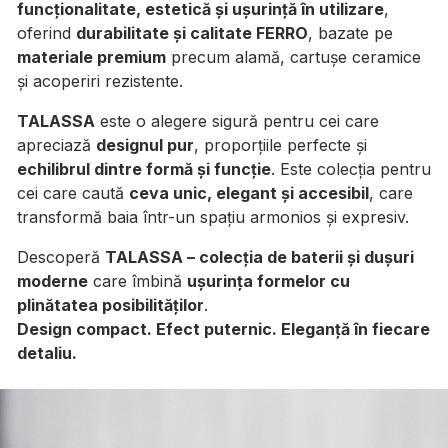
funcționalitate, estetică și ușurință în utilizare
,
oferind
durabilitate și calitate FERRO
, bazate pe
materiale premium
precum alamă, cartușe ceramice
și acoperiri rezistente.
TALASSA
este o alegere sigură pentru cei care
apreciază
designul pur
, proporțiile perfecte și
echilibrul dintre formă și funcție
. Este colecția pentru
cei care caută
ceva unic, elegant și accesibil
, care
transformă baia într-un spațiu armonios și expresiv.
Descoperă
TALASSA – colecția de baterii și dușuri
moderne
care îmbină
ușurința formelor cu
plinătatea posibilităților
.
Design compact. Efect puternic. Eleganță în fiecare
detaliu.
Galerie