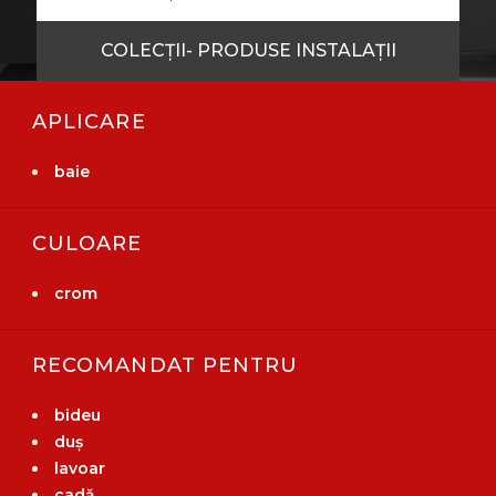
COLECȚII- PRODUSE INSTALAȚII
APLICARE
baie
CULOARE
crom
RECOMANDAT PENTRU
bideu
duș
lavoar
cadă