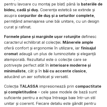
pentru lavoare cu montaj pe blat) până la
bateriile de
bideu, cadă și duș
. Coerența estetică se extinde și
asupra
corpurilor de duș și a seturilor complete
,
permițând amenajarea unei băi unitare, cu un design
curat și rafinat.
Formele plane și marginile ușor rotunjite
definesc
caracterul echilibrat al colecției.
Mânerele ample
oferă confort și ergonomie în utilizare, iar
finisajul
cromat
adaugă un plus de luminozitate și eleganță
atemporală. Rezultatul este o colecție care se
potrivește perfect atât în
interioare moderne și
minimaliste
, cât și în
băi cu accente clasice
,
aducând un aer sofisticat și versatil.
Colecția
TALASSA
impresionează prin
compactitate
și completitudine
– cele șase modele de bază sunt
suficiente pentru a echipa întreaga baie într-un stil
unitar și coerent. Fiecare detaliu este gândit pentru