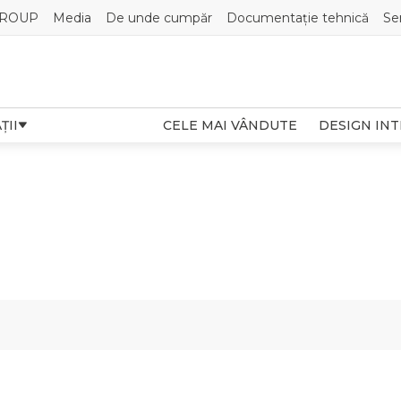
GROUP
Media
De unde cumpăr
Documentație tehnică
Se
ȚII
CELE MAI VÂNDUTE
DESIGN IN