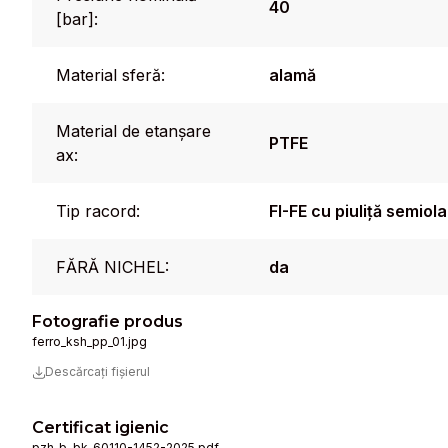
40
[bar]:
Material sferă:
alamă
Material de etanșare
PTFE
ax:
Tip racord:
FI-FE cu piuliță semio
FĂRĂ NICHEL:
da
Fotografie produs
ferro_ksh_pp_01.jpg
Descărcați fișierul
Certificat igienic
pzh_b-bk-60110-1452-2025.pdf