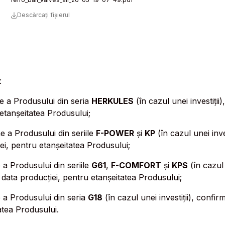
Descărcați fișierul
:
une a Produsului din seria
HERKULES
(în cazul unei investiți
 etanșeitatea Produsului;
ne a Produsului din seriile
F-POWER
și
KP
(în cazul unei inv
ei, pentru etanșeitatea Produsului;
e a Produsului din seriile
G61
,
F-COMFORT
și
KPS
(în cazul 
 data producției, pentru etanșeitatea Produsului;
ne a Produsului din seria
G18
(în cazul unei investiții), conf
atea Produsului.