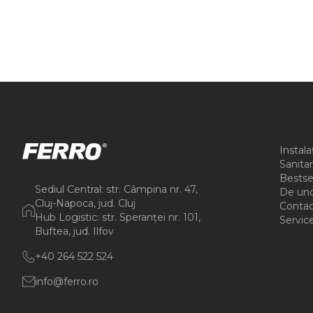
Instala
Sanitar
Bestse
Sediul Central: str. Câmpina nr. 47,
De un
Cluj-Napoca, jud. Cluj
Contac
Hub Logistic: str. Speranței nr. 101,
Servic
Buftea, jud. Ilfov
+40 264 522 524
info@ferro.ro