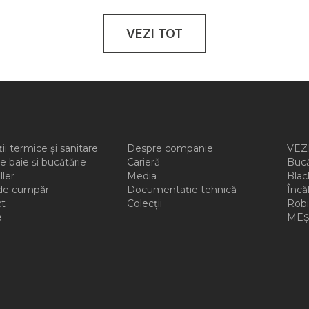
VEZI TOT
ții termice și sanitare
Despre companie
VEZI
e baie și bucătărie
Carieră
Buc
ller
Media
Bla
de cumpăr
Documentație tehnică
Înc
t
Colecții
Rob
e
MEȘ