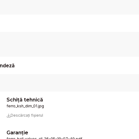
landeză
Schiță tehnică
ferro_ksh_dim_01.jpg
Descărcați fișierul
Garanție
ferro_ball_valves_all_26-05-19-07-49.pdf