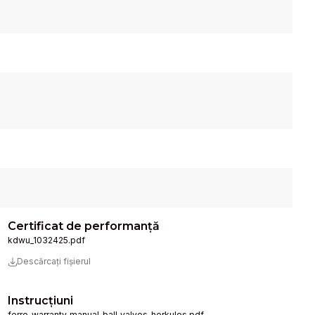
Certificat de performanță
kdwu_1032425.pdf
Descărcați fișierul
Instrucţiuni
ferro_warranty_manual_ball_valves_herkules.pdf