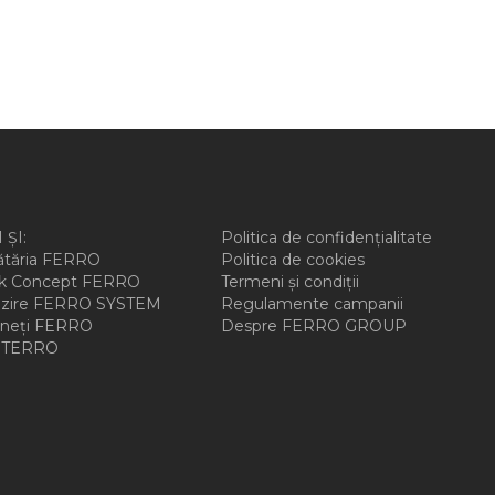
 ȘI:
Politica de confidențialitate
ătăria FERRO
Politica de cookies
ck Concept FERRO
Termeni și condiții
ălzire FERRO SYSTEM
Regulamente campanii
ineți FERRO
Despre FERRO GROUP
TERRO