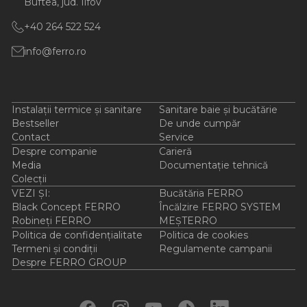
Buftea, jud. Ilfov
+40 264 522 524
info@ferro.ro
Instalații termice și sanitare
Sanitare baie și bucătărie
Bestseller
De unde cumpăr
Contact
Service
Despre companie
Carieră
Media
Documentație tehnică
Colecții
VEZI ȘI:
Bucătăria FERRO
Black Concept FERRO
Încălzire FERRO SYSTEM
Robineți FERRO
MEȘTERRO
Politica de confidențialitate
Politica de cookies
Termeni și condiții
Regulamente campanii
Despre FERRO GROUP