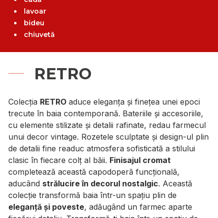
lavoar
bideu
chiuvetă
RETRO
Colecția
RETRO
aduce eleganța și finețea unei epoci
trecute în baia contemporană. Bateriile și accesoriile,
cu elemente stilizate și detalii rafinate, redau farmecul
unui decor vintage. Rozetele sculptate și design-ul plin
de detalii fine readuc atmosfera sofisticată a stilului
clasic în fiecare colț al băii.
Finisajul cromat
completează această capodoperă funcțională,
aducând
strălucire în decorul nostalgic
. Această
colecție transformă baia într-un spațiu plin de
eleganță și poveste
, adăugând un farmec aparte