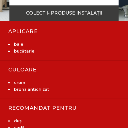
COLECȚII- PRODUSE INSTALAȚII
APLICARE
baie
bucătărie
CULOARE
crom
bronz antichizat
RECOMANDAT PENTRU
duș
cadă