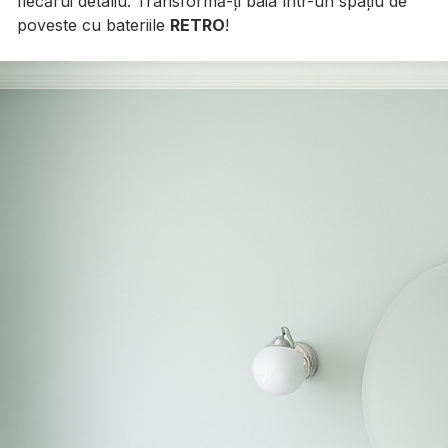
fiecărui detaliu. Transformă-ți baia într-un spațiu de
poveste cu bateriile
RETRO
!
Galerie