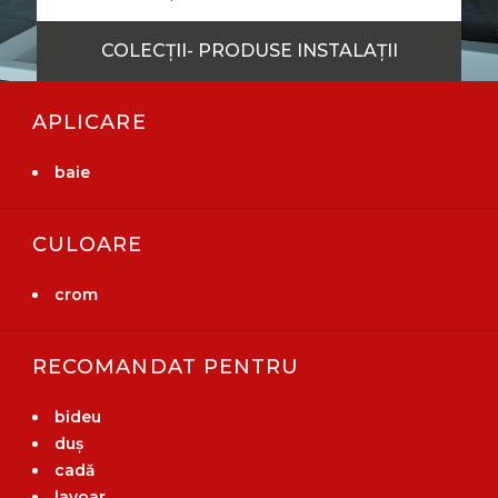
COLECȚII- PRODUSE INSTALAȚII
APLICARE
baie
CULOARE
crom
RECOMANDAT PENTRU
bideu
duș
cadă
lavoar