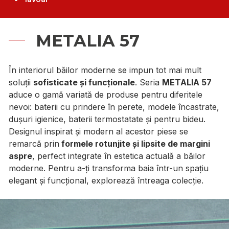
METALIA 57
În interiorul băilor moderne se impun tot mai mult
soluții
sofisticate și funcționale
. Seria
METALIA 57
aduce o gamă variată de produse pentru diferitele
nevoi: baterii cu prindere în perete, modele încastrate,
dușuri igienice, baterii termostatate și pentru bideu.
Designul inspirat și modern al acestor piese se
remarcă prin
formele rotunjite și lipsite de margini
aspre
, perfect integrate în estetica actuală a băilor
moderne. Pentru a-ți transforma baia într-un spațiu
elegant și funcțional, explorează întreaga colecție.
Galerie