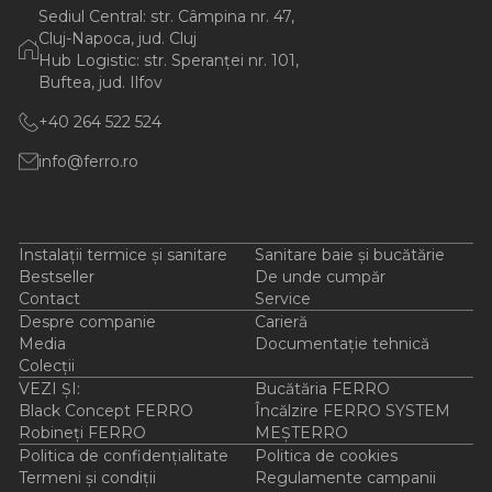
Sediul Central: str. Câmpina nr. 47,
Cluj-Napoca, jud. Cluj
Hub Logistic: str. Speranței nr. 101,
Buftea, jud. Ilfov
+40 264 522 524
info@ferro.ro
Instalații termice și sanitare
Sanitare baie și bucătărie
Bestseller
De unde cumpăr
Contact
Service
Despre companie
Carieră
Media
Documentație tehnică
Colecții
VEZI ȘI:
Bucătăria FERRO
Black Concept FERRO
Încălzire FERRO SYSTEM
Robineți FERRO
MEȘTERRO
Politica de confidențialitate
Politica de cookies
Termeni și condiții
Regulamente campanii