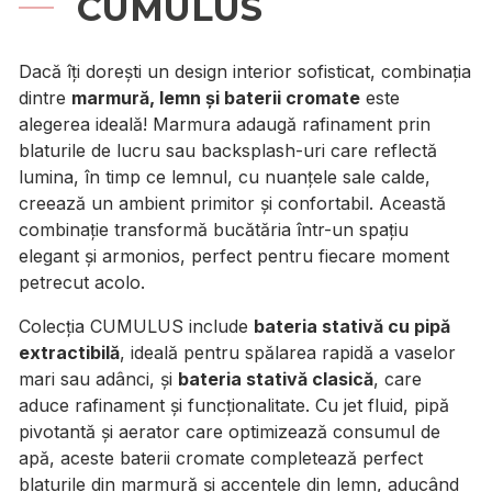
CUMULUS
Dacă îți dorești un design interior sofisticat, combinația
dintre
marmură, lemn și baterii cromate
este
alegerea ideală! Marmura adaugă rafinament prin
blaturile de lucru sau backsplash-uri care reflectă
lumina, în timp ce lemnul, cu nuanțele sale calde,
creează un ambient primitor și confortabil. Această
combinație transformă bucătăria într-un spațiu
elegant și armonios, perfect pentru fiecare moment
petrecut acolo.
Colecția CUMULUS include
bateria stativă cu pipă
extractibilă
, ideală pentru spălarea rapidă a vaselor
mari sau adânci, și
bateria stativă clasică
, care
aduce rafinament și funcționalitate. Cu jet fluid, pipă
pivotantă și aerator care optimizează consumul de
apă, aceste baterii cromate completează perfect
blaturile din marmură și accentele din lemn, aducând