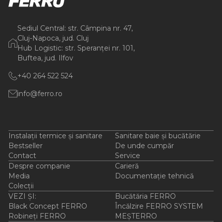
Sediul Central: str. Câmpina nr. 47,
Cluj-Napoca, jud. Cluj
Hub Logistic: str. Speranței nr. 101,
Buftea, jud. Ilfov
+40 264 522 524
info@ferro.ro
Instalații termice și sanitare
Sanitare baie și bucătărie
Bestseller
De unde cumpăr
Contact
Service
Despre companie
Carieră
Media
Documentație tehnică
Colecții
VEZI ȘI:
Bucătăria FERRO
Black Concept FERRO
Încălzire FERRO SYSTEM
Robineți FERRO
MEȘTERRO