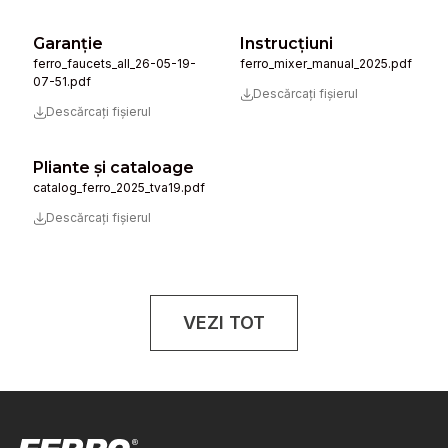
Garanție
Instrucţiuni
ferro_faucets_all_26-05-19-
ferro_mixer_manual_2025.pdf
07-51.pdf
Descărcați fișierul
Descărcați fișierul
Pliante și cataloage
catalog_ferro_2025_tva19.pdf
Descărcați fișierul
VEZI TOT