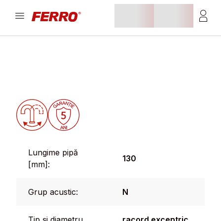
Lungime pipă
130
[mm]:
Grup acustic:
N
Tip și diametru
racord excentric