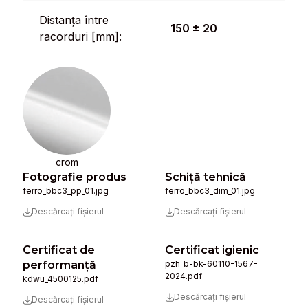
Distanța între
150 ± 20
racorduri [mm]:
crom
Fotografie produs
Schiță tehnică
ferro_bbc3_pp_01.jpg
ferro_bbc3_dim_01.jpg
Descărcați fișierul
Descărcați fișierul
Certificat de
Certificat igienic
performanță
pzh_b-bk-60110-1567-
2024.pdf
kdwu_4500125.pdf
Descărcați fișierul
Descărcați fișierul