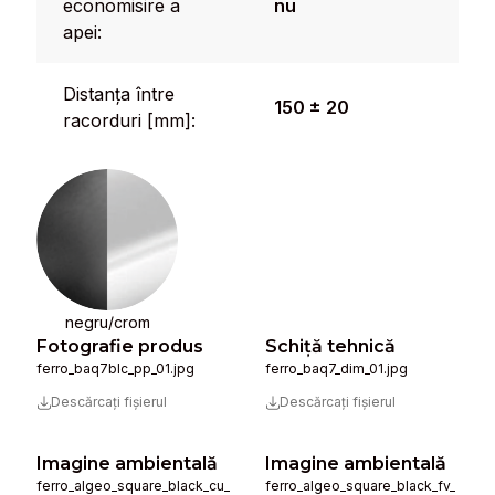
economisire a
nu
apei:
Distanța între
150 ± 20
racorduri [mm]:
negru/crom
Fotografie produs
Schiță tehnică
ferro_baq7blc_pp_01.jpg
ferro_baq7_dim_01.jpg
Descărcați fișierul
Descărcați fișierul
Imagine ambientală
Imagine ambientală
ferro_algeo_square_black_cu_
ferro_algeo_square_black_fv_