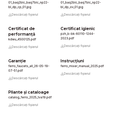
01_baq2blc_baq7blc_np22-
01_baq2blc_baq7blc_np22-
bl_dp_cp_01.jpg
bl_dp_ov_01.jpg
Descărcați fișierul
Descărcați fișierul
Certificat de
Certificat igienic
performanță
pzh_b-bk-60110-1244-
2023.pdf
kdwu_4500125.pdf
Descărcați fișierul
Descărcați fișierul
Garanție
Instrucţiuni
ferro_faucets_all_26-05-19-
ferro_mixer_manual_2025.pdf
07-51.pdf
Descărcați fișierul
Descărcați fișierul
Pliante și cataloage
catalog_ferro_2025_tva19.pdf
Descărcați fișierul