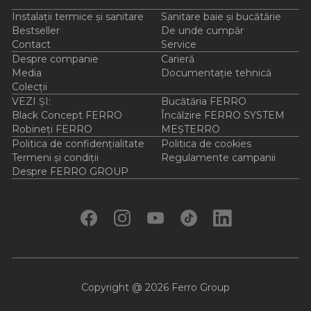
Instalații termice și sanitare
Sanitare baie și bucătărie
Bestseller
De unde cumpăr
Contact
Service
Despre companie
Carieră
Media
Documentație tehnică
Colecții
VEZI ȘI:
Bucătăria FERRO
Black Concept FERRO
Încălzire FERRO SYSTEM
Robineți FERRO
MEȘTERRO
Politica de confidențialitate
Politica de cookies
Termeni și condiții
Regulamente campanii
Despre FERRO GROUP
Copyright @ 2026 Ferro Group