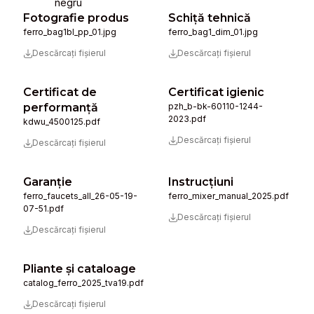
negru
Fotografie produs
Schiță tehnică
ferro_bag1bl_pp_01.jpg
ferro_bag1_dim_01.jpg
Descărcați fișierul
Descărcați fișierul
Certificat de
Certificat igienic
performanță
pzh_b-bk-60110-1244-
2023.pdf
kdwu_4500125.pdf
Descărcați fișierul
Descărcați fișierul
Garanție
Instrucţiuni
ferro_faucets_all_26-05-19-
ferro_mixer_manual_2025.pdf
07-51.pdf
Descărcați fișierul
Descărcați fișierul
Pliante și cataloage
catalog_ferro_2025_tva19.pdf
Descărcați fișierul