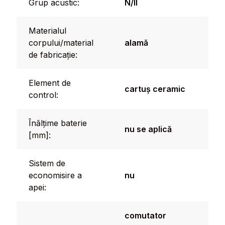
Grup acustic:
N/II
Materialul
corpului/material
alamă
de fabricație:
Element de
cartuș ceramic
control:
Înălțime baterie
nu se aplică
[mm]:
Sistem de
economisire a
nu
apei:
comutator