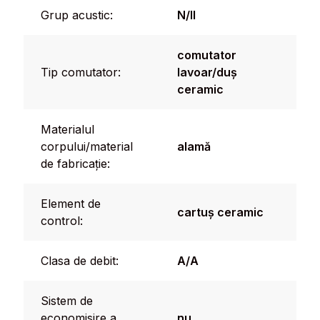
Grup acustic:
N/II
comutator
Tip comutator:
lavoar/duș
ceramic
Materialul
corpului/material
alamă
de fabricație:
Element de
cartuș ceramic
control:
Clasa de debit:
A/A
Sistem de
economisire a
nu