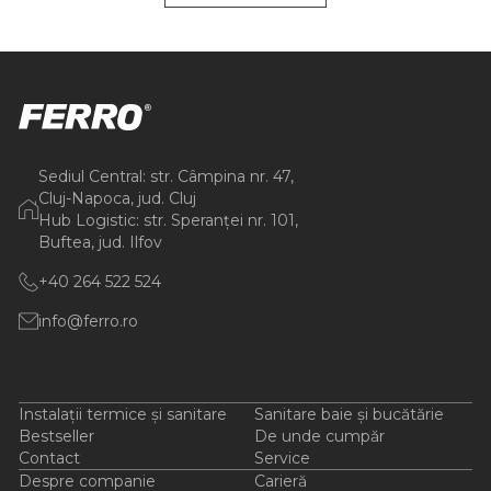
Sediul Central: str. Câmpina nr. 47,
Cluj-Napoca, jud. Cluj
Hub Logistic: str. Speranței nr. 101,
Buftea, jud. Ilfov
+40 264 522 524
info@ferro.ro
Instalații termice și sanitare
Sanitare baie și bucătărie
Bestseller
De unde cumpăr
Contact
Service
Despre companie
Carieră