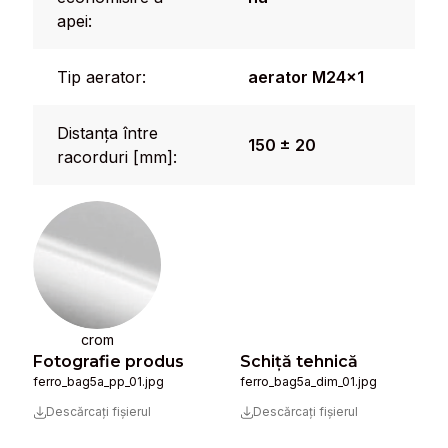
apei:
Tip aerator:
aerator M24x1
Distanța între
150 ± 20
racorduri [mm]:
crom
Fotografie produs
Schiță tehnică
ferro_bag5a_pp_01.jpg
ferro_bag5a_dim_01.jpg
Descărcați fișierul
Descărcați fișierul