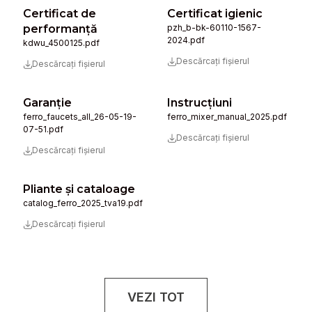
Certificat de
Certificat igienic
performanță
pzh_b-bk-60110-1567-
2024.pdf
kdwu_4500125.pdf
Descărcați fișierul
Descărcați fișierul
Garanție
Instrucţiuni
ferro_faucets_all_26-05-19-
ferro_mixer_manual_2025.pdf
07-51.pdf
Descărcați fișierul
Descărcați fișierul
Pliante și cataloage
catalog_ferro_2025_tva19.pdf
Descărcați fișierul
VEZI TOT